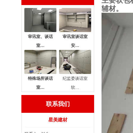
主要软包
辅材。
审讯室、谈话
审讯室谈话室
室…
安…
特殊场所谈话
纪监委谈话室
室…
软…
联系我们
星美建材