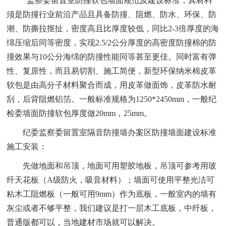
监察委留置室防撞软包墙面规范及建设标准，其材料
须是防撞行业前沿产品且具备防撞、阻燃、防水、环保、防
潮、防撕拉抠扯，密度高且比厚度较低，同比
2-3倍厚度的海
绵压缩后同等密度，实现2.5/
2
公分厚度的高密度防撞棉的防
撞效果与
10公分海绵的防撞性能同等甚至更佳。同时富有弹
性、复原性，而且易切割、施工简便，新型环保纳米棉皮革
软包是由高分子材料聚合而成，用皮革做面饰，皮革防水耐
刮，后背阻燃铝箔。一般标准规格为12
5
0*24
5
0mm，一般纪
检委墙面防撞软包厚度做
20
mm，25mm。
纪委监察委留置室隔音防撞墙办案区防撞墙面建设标准
施工安装：
先做地面和吊顶，地面可用塑胶地板，吊顶可参考用玻
纤天花板（
A级防火，吸音材料）；墙面可使用平整光洁可
粘木工阻燃板（一般可用9mm）作为底板，一般室内的墙有
灰尘或者不够平整，我们建议是打一层木工底板，中纤板，
普通版都可以，当地建材市场就可以解决。