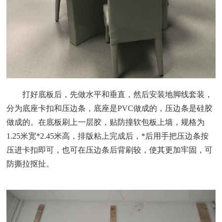
打好底板后，先做水平和垂直，然后安装地脚线套装，
分为底座卡扣和压边条，底座是
PVC做成的，压边条是硅胶
做成的。在底板刷上一层胶，贴防撞软包板上墙，规格为
1.2
5
米宽
*2.4
5
米高，排版粘上完成后，
*后用手把压边条按
压进卡扣即可，也可在压边条后背刷较，使其更加牢固，可
防撕拉抠扯。