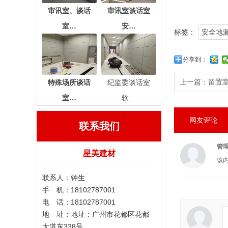
审讯室、谈话
审讯室谈话室
室…
安…
标签：
安全地
分享到：
上一篇：
留置
特殊场所谈话
纪监委谈话室
室…
软…
网友评论
联系我们
管
星美建材
该
联系人：钟生
手 机：18102787001
电 话：18102787001
地 址：地址：广州市花都区花都
大道东338号